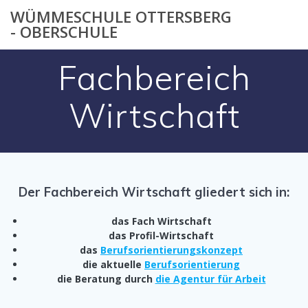
Zum
WÜMMESCHULE OTTERSBERG
Inhalt
- OBERSCHULE
springen
Fachbereich
Wirtschaft
Der Fachbereich Wirtschaft gliedert sich in:
das Fach Wirtschaft
das Profil-Wirtschaft
das
Berufsorientierungskonzept
die aktuelle
Berufsorientierung
die Beratung durch
die Agentur für Arbeit