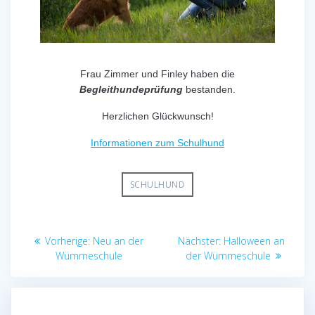
Frau Zimmer und Finley haben die
Begleithundeprüfung
bestanden.
Herzlichen Glückwunsch!
Informationen zum Schulhund
SCHULHUND
Beitragsnavigation
Vorheriger
Nächster
Vorherige:
Neu an der
Nächster:
Halloween an
Beitrag:
Beitrag:
Wümmeschule
der Wümmeschule