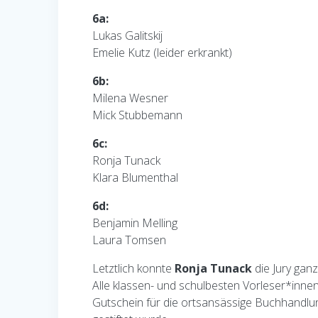
6a:
Lukas Galitskij
Emelie Kutz (leider erkrankt)
6b:
Milena Wesner
Mick Stubbemann
6c:
Ronja Tunack
Klara Blumenthal
6d:
Benjamin Melling
Laura Tomsen
Letztlich konnte
Ronja Tunack
die Jury gan
Alle klassen- und schulbesten Vorleser*inne
Gutschein für die ortsansässige Buchhandlu