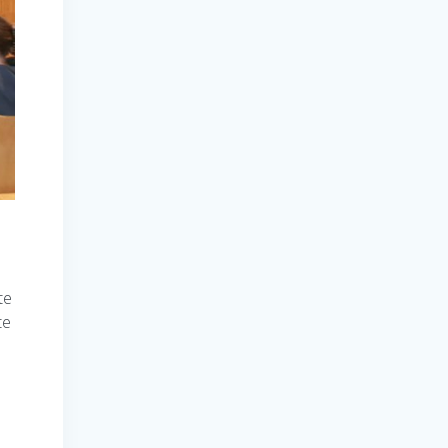
te
te