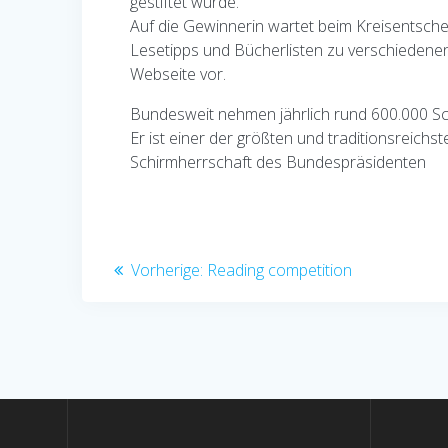
gestiftet wurde.
Auf die Gewinnerin wartet beim Kreisentsche
Lesetipps und Bücherlisten zu verschiedene
Webseite vor.
Bundesweit nehmen jährlich rund 600.000 Sch
Er ist einer der größten und traditionsreic
Schirmherrschaft des Bundespräsidenten
Beitragsnavigation
Vorheriger
Vorherige:
Reading competition
Beitrag: