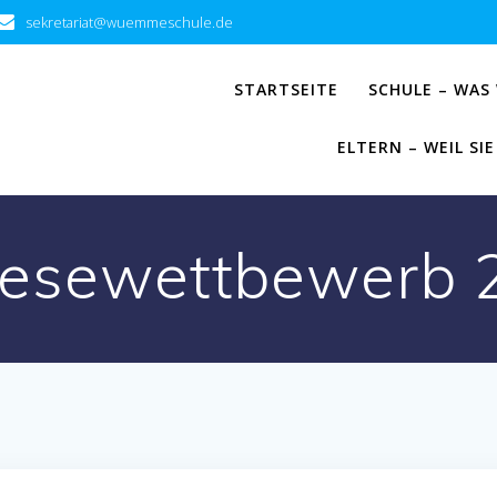
sekretariat@wuemmeschule.de
STARTSEITE
SCHULE – WAS
ELTERN – WEIL S
rlesewettbewerb 