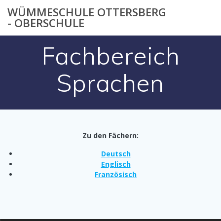
Zum
WÜMMESCHULE OTTERSBERG
Inhalt
- OBERSCHULE
springen
Fachbereich
Sprachen
Zu den Fächern:
Deutsch
Englisch
Französisch