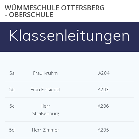
Zum
WÜMMESCHULE OTTERSBERG
Inhalt
- OBERSCHULE
springen
Klassenleitungen
5a
Frau Kruhm
A204
5b
Frau Einsiedel
A203
5c
Herr
A206
Straßenburg
5d
Herr Zimmer
A205