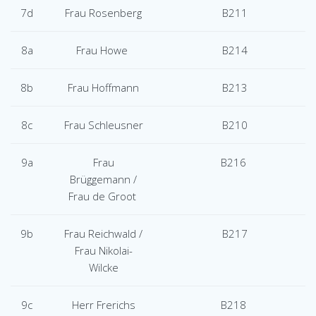
7d
Frau Rosenberg
B211
8a
Frau Howe
B214
8b
Frau Hoffmann
B213
8c
Frau Schleusner
B210
9a
Frau
B216
Brüggemann /
Frau
de Groot
9b
Frau Reichwald /
B217
Frau
Nikolai-
Wilcke
9c
Herr Frerichs
B218