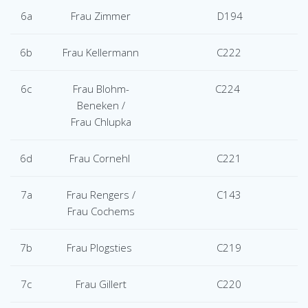
6a
Frau Zimmer
D194
6b
Frau Kellermann
C222
6c
Frau Blohm-
C224
Beneken /
Frau
Chlupka
6d
Frau
Cornehl
C221
7a
Frau Rengers /
C143
Frau
Cochems
7b
Frau
Plogsties
C219
7c
Frau Gillert
C220