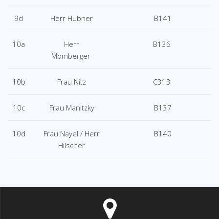
9d
Herr Hübner
B141
10a
Herr
B136
Momberger
10b
Frau Nitz
C313
10c
Frau Manitzky
B137
10d
Frau Nayel / Herr
B140
Hilscher