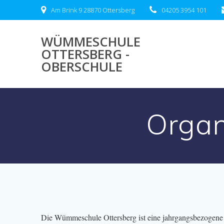
Zum
Am Brink 9 28870 Ottersberg
04205 3954 101
Inhalt
springen
WÜMMESCHULE
OTTERSBERG -
OBERSCHULE
Organ
Die Wümmeschule Ottersberg ist eine jahrgangsbezogene 