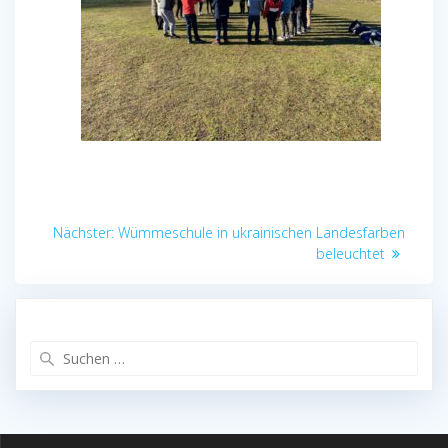
Beitragsnavigation
Nächster
Nächster:
Wümmeschule in ukrainischen Landesfarben
Beitrag:
beleuchtet
Suchen
nach: