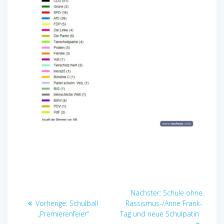
Beitragsnavigation
Nächster
Nächster:
Schule ohne
Vorheriger
Beitrag:
Vorherige:
Schulball
Rassismus-/Anne Frank-
Beitrag:
„Premierenfeier“
Tag und neue Schulpatin