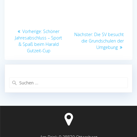
Beitragsnavigation
Vorheriger
Vorherige:
Schöner
Nächster
Nächster:
Die SV besucht
Beitrag:
Jahresabschluss – Sport
Beitrag:
die Grundschulen der
& Spaß beim Harald
Umgebung
Gutzeit-Cup
Suchen
nach: