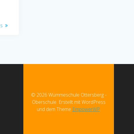
us
© 2026 Wümmeschule Ottersberg -
Oberschule. Erstellt mit WordPress
und dem Theme
EmpowerWP
.