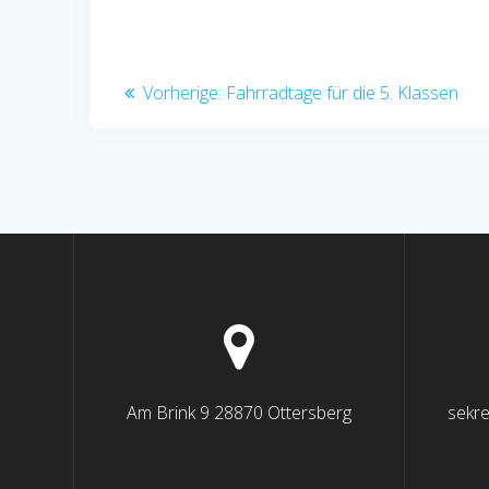
Beitragsnavigation
Vorheriger
Vorherige:
Fahrradtage für die 5. Klassen
Beitrag:
Am Brink 9 28870 Ottersberg
sekr