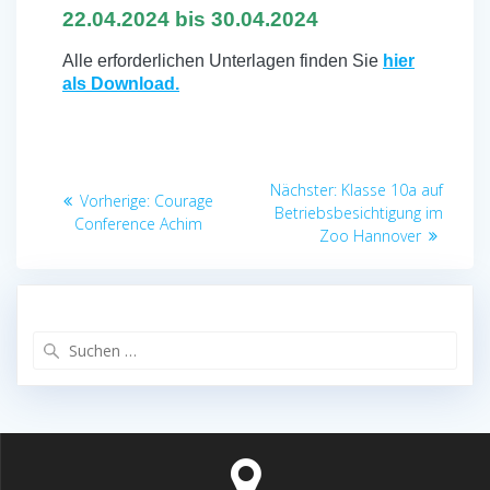
22.04.2024 bis 30.04.2024
Alle erforderlichen Unterlagen finden Sie
hier
als Download.
Beitragsnavigation
Nächster
Nächster:
Klasse 10a auf
Vorheriger
Vorherige:
Courage
Beitrag:
Betriebsbesichtigung im
Beitrag:
Conference Achim
Zoo Hannover
Suchen
nach: