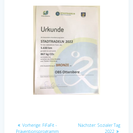
Beitragsnavigation
Vorheriger
Nächster
Vorherige:
FiFaFit -
Nächster:
Sozialer Tag
Beitrag:
Beitrag:
Präventionsprogramm
2022